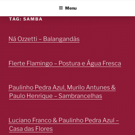
Skip
ALBUM BLITZ
Menu
to
content
TAG:
SAMBA
Ná Ozzetti – Balangandãs
Flerte Flamingo – Postura e Água Fresca
Paulinho Pedra Azul, Murilo Antunes &
Paulo Henrique – Sambrancelhas
Luciano Franco & Paulinho Pedra Azul –
Casa das Flores