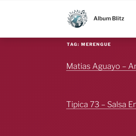
Skip
to
ALBUM BL
content
Album Blitz
TAG:
MERENGUE
Matias Aguayo – 
Tipica 73 – Salsa 