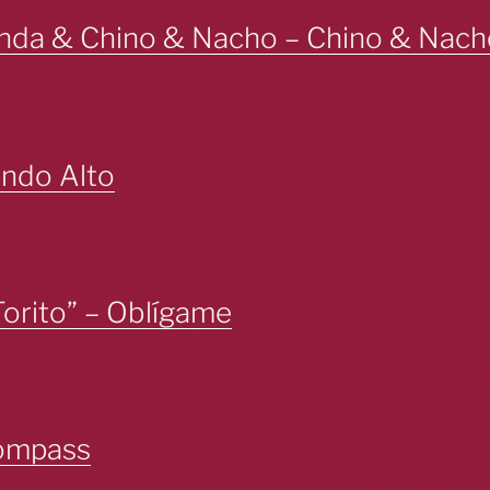
nda & Chino & Nacho – Chino & Nach
ando Alto
Torito” – Oblígame
Compass