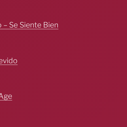
 – Se Siente Bien
evido
 Age