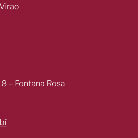
 Virao
 18 – Fontana Rosa
bí