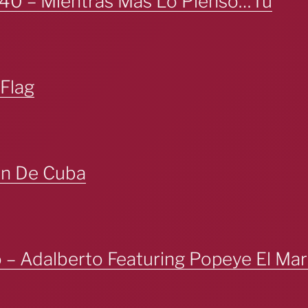
.40 – Mientras Más Lo Pienso…Tú
 Flag
on De Cuba
 – Adalberto Featuring Popeye El Mar