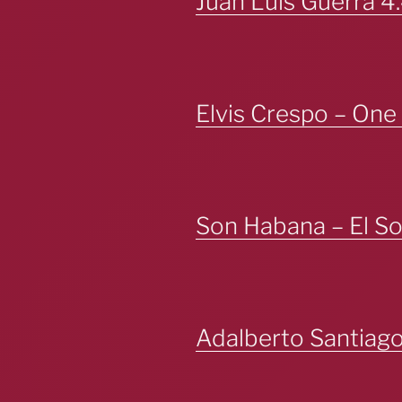
Juan Luis Guerra 4
Elvis Crespo – One
Son Habana – El S
Adalberto Santiago